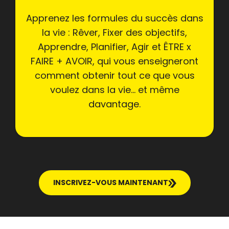
Apprenez les formules du succès dans
la vie : Rêver, Fixer des objectifs,
Apprendre, Planifier, Agir et ÊTRE x
FAIRE + AVOIR, qui vous enseigneront
comment obtenir tout ce que vous
voulez dans la vie… et même
davantage.
INSCRIVEZ-VOUS MAINTENANT