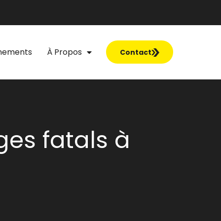
nements
À Propos
Contact
ges fatals à