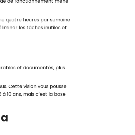
e mode de fonctionnement mène
Même quatre heures par semaine
iminer les tâches inutiles et
s
esurables et documentés, plus
ous. Cette vision vous pousse
à 10 ans, mais c’est la base
la