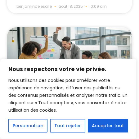
benjamindelesalle
août 18, 2025
10:09 am
Nous respectons votre vie privée.
Nous utilisons des cookies pour améliorer votre
expérience de navigation, diffuser des publicités ou
des contenus personnalisés et analyser notre trafic. En
cliquant sur « Tout accepter », vous consentez à notre
Leadership Entreprise : 20
utilisation des cookies.
Stratégies d’Excellence
Le leadership est un facteur déterminant
Personnaliser
Tout rejeter
Accepter tout
dans la réussite d’une entreprise. La